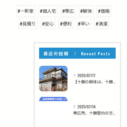
#一軒家
#個人宅
#帯広
#解体
#価格
#見積り
#安心
#便利
#早い
#清潔
最近の投稿
Recent Posts
2025/07/17
【十勝の解体は、十勝を知る私たちにお任せください！】
2025/07/14
帯広市、十勝管内の方へ！！【急ぎの解体、大歓迎！スピード対応ならお任せください】