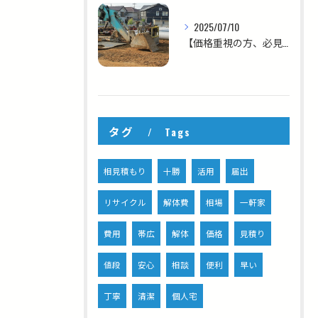
2025/07/10
【価格重視の方、必見！コスパにこだわる解体ならお任せください！】
タグ
Tags
相見積もり
十勝
活用
届出
リサイクル
解体費
相場
一軒家
費用
帯広
解体
価格
見積り
値段
安心
相談
便利
早い
丁寧
清潔
個人宅