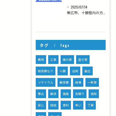
2025/07/14
帯広市、十勝管内の方へ！！【急ぎの解体、大歓迎！スピード対応ならお任せください】
タグ
Tags
費用
工事
隣の家
空き家
相見積もり
十勝
活用
届出
リサイクル
解体費
相場
一軒家
帯広
解体
価格
見積り
値段
安心
相談
便利
早い
丁寧