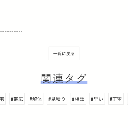
-------------
一覧に戻る
関連タグ
人宅
#帯広
#解体
#見積り
#相談
#早い
#丁寧