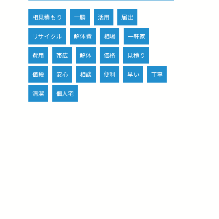
相見積もり
十勝
活用
届出
リサイクル
解体費
相場
一軒家
費用
帯広
解体
価格
見積り
値段
安心
相談
便利
早い
丁寧
清潔
個人宅