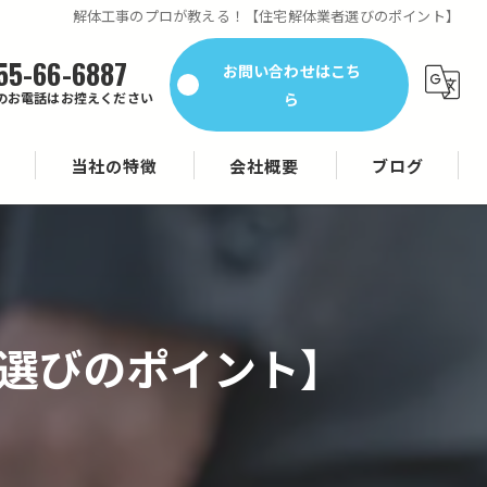
解体工事のプロが教える！【住宅解体業者選びのポイント】
55-66-6887
お問い合わせはこち
ら
のお電話はお控えください
当社の特徴
会社概要
ブログ
一般廃棄物
産業廃棄物
空き家管理
選びのポイント】
解体工事
十勝でも対応可能な解体