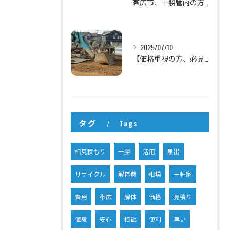
帯広市、十勝管内の方へ！！【急ぎの解体、大歓迎！スピード対応ならお任せください】
2025/07/10
【価格重視の方、必見！コスパにこだわる解体ならお任せください！】
タグ
Tags
相見積もり
十勝
活用
届出
リサイクル
解体費
相場
一軒家
費用
帯広
解体
価格
見積り
値段
安心
相談
便利
早い