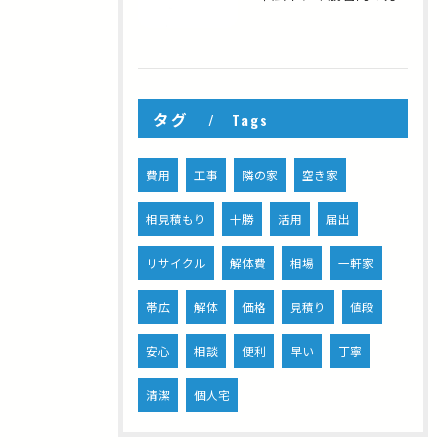
タグ
Tags
費用
工事
隣の家
空き家
相見積もり
十勝
活用
届出
リサイクル
解体費
相場
一軒家
帯広
解体
価格
見積り
値段
安心
相談
便利
早い
丁寧
清潔
個人宅